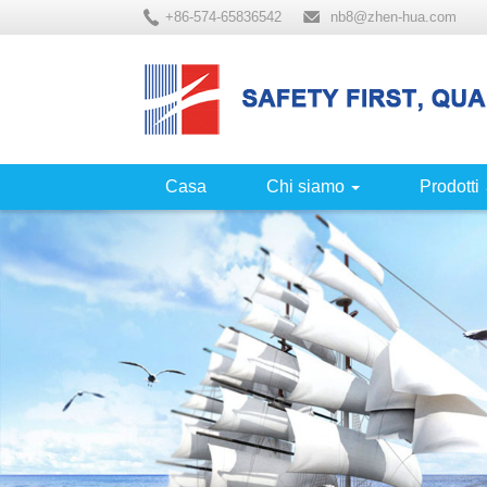
+86-574-65836542
nb8@zhen-hua.com
Casa
Chi siamo
Prodotti