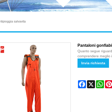
ntipioggia salvavita
Pantaloni gonfiabi
Quanto segue riguarda i
comprendere meglio i 
Invia richiesta
Facebook
X
Wha