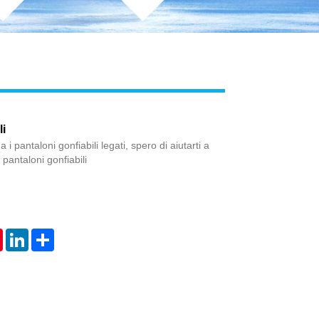
li
 pantaloni gonfiabili legati, spero di aiutarti a
pantaloni gonfiabili
tsApp
Pinterest
LinkedIn
Share